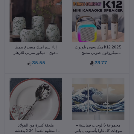
ميكروفون بلوتوث K12 2025
إناء سيراميك متصدع بنمط
أضف للسلة
أضف للسلة
– ميكروفون صوتي مدمج
رعوي – ديكور منزلي للأزهار
للكاريوكي والغناء المنزلي مع
والنباتات المائية
35.55
23.77
سماعة لاسلكية
مجموعة 3 لوحات قماشية –
ملعقة كبيرة من الفولاذ
أضف للسلة
أضف للسلة
موجات كاناغاوا بأسلوب ياباني
المقاوم للصدأ 304 بنقشة