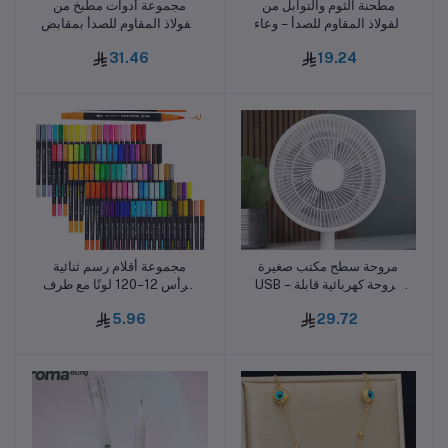
مطحنة الثوم والتوابل من
مجموعة أدوات مطبخ من
أضف للسلة
أضف للسلة
الفولاذ المقاوم للصدأ – وعاء
الفولاذ المقاوم للصدأ بمقابض
أعشاب وصيدلية مع بيستل
خشبية – تشمل قطاعة بيتزا،
31.46
19.24
لأدوات المطبخ
خافق بيض، سكاكين جبن
وأدوات خبز متعددة الاستخدام
مروحة سطح مكتب صغيرة
مجموعة أقلام رسم ثنائية
أضف للسلة
أضف للسلة
USB – مروحة كهربائية قابلة
الرأس 12–120 لونًا مع طرف
لتعديل زاوية الصعود والهبوط
فرشاة 1–2 مم وطرف دقيق
5.96
29.72
بمروحة الحمل الحراري
0.4 مم