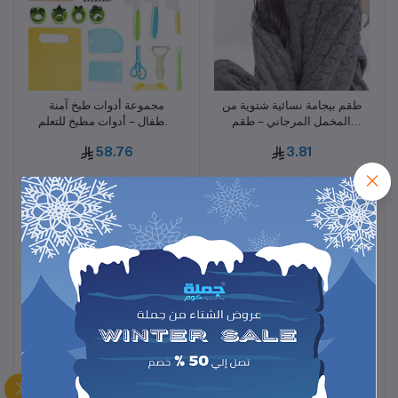
طقم بيجامة نسائية شتوية من
مجموعة أدوات طبخ آمنة
أضف للسلة
أضف للسلة
المخمل المرجاني – طقم
للأطفال – أدوات مطبخ للتعلم
منزل دافئ مكون من قطعتين
المبكر مع سكاكين أمان خالية
58.76
3.81
برقبة دائرية وتصميم منفوش
من الأطراف الحادة لتحضير
مريح
الفاكهة والطعام التكميلي
مجموعة 3 ملاعق سيليكون
مجموعة 3 لوحات قماشية –
أضف للسلة
أضف للسلة
صغيرة برأسين – مقاومة
مناظر بحرية بأسلوب الشمال
للحرارة، مرنة ومتينة، بأحجام
مع لمسات نباتية
18.76
21.45
متعددة لتحضير المربى