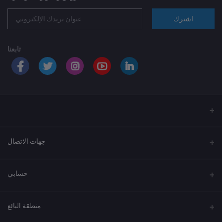
اشترك
تابعنا
جهات الاتصال
العنوان
حسابي
الهاتف
تسجيل الدخول
920033037
منطقة البائع
تاريخ الطلبات