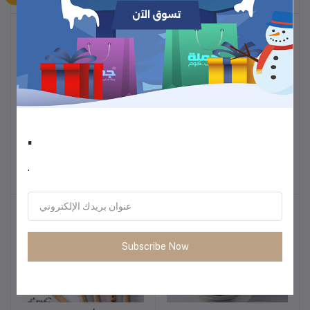
والطهي اليومي
.
حقيبة يد نسائية عصرية 2025
خلاط عصير كهربائي محمول
أضف للسلة
أضف للسلة
– حقيبة كتف فاخرة بسعة
صغير – كوب عصير ب6
كبيرة بتصميم كروس أنيق
شفرات للشحن السريع
.
8.13
5.48
Subscribe Now