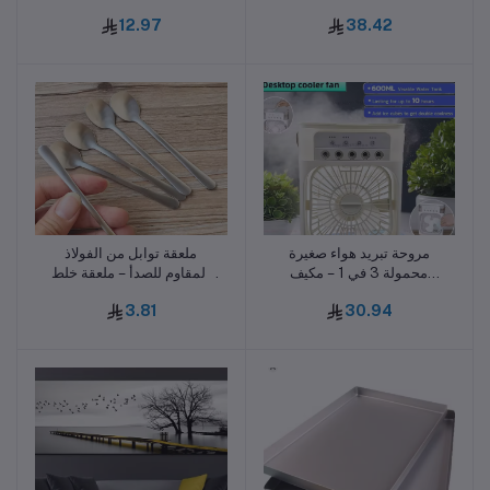
مطرقة – أدوات مائدة منزلية
12.97
38.42
متينة ومقاومة للحرارة
مروحة تبريد هواء صغيرة
ملعقة توابل من الفولاذ
أضف للسلة
أضف للسلة
محمولة 3 في 1 – مكيف
المقاوم للصدأ – ملعقة خلط
شخصي بمرطب وضوء ليلي
دائرية سميكة لملاعق الشاي
3.81
30.94
LED قابل لتعديل درجة
والقهوة والحلويات
الحرارة للاستخدام المنزلي
والمكتبي