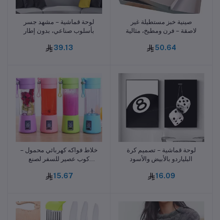
صينية خبز مستطيلة غير
لوحة قماشية – مشهد جسر
أضف للسلة
أضف للسلة
لاصقة – فرن ومطبخ، مثالية
بأسلوب صناعي، بدون إطار
للبسكويت والخبز
39.13
50.64
لوحة قماشية – تصميم كرة
خلاط فواكه كهربائي محمول –
أضف للسلة
أضف للسلة
البلياردو بالأبيض والأسود
كوب عصير للسفر لصنع
العصائر والميلك شيك بسهولة
15.67
16.09
في أي وقت