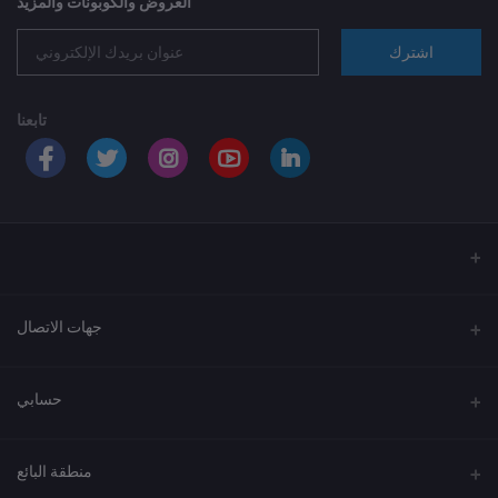
العروض والكوبونات والمزيد
اشترك
تابعنا
جهات الاتصال
العنوان
حسابي
الهاتف
تسجيل الدخول
920033037
منطقة البائع