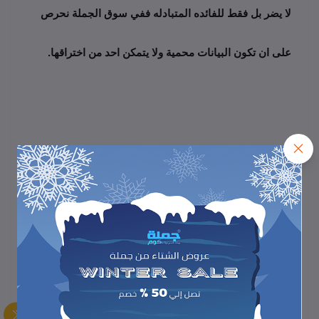
لا يضر بل فقط للفائده المتبادله ففي سوق الجملة نحرص 
على ان تكون البيانات محمية ولا يتمكن احد من اختراقها.
الغرض من جمع المعلومات
نحن نستخدم البيانات التي نجمعها في سوق الجملة 
jomlah.com لغرضين أساسيين:
1-  توفير خدماتنا وتسير أعمالنا بما في ذلك تحسين 