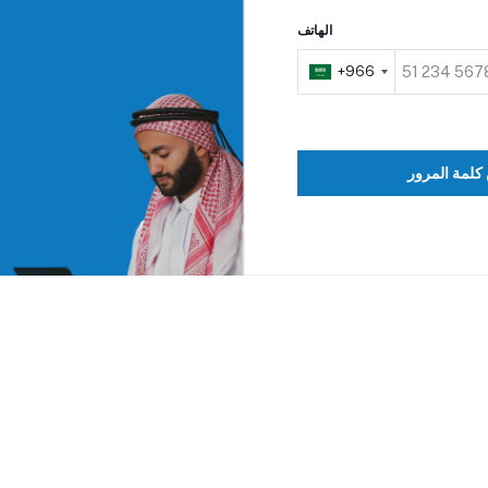
الهاتف
+966
 كلمة المرور