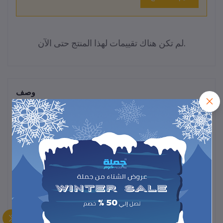
لم تكن هناك تقييمات لهذا المنتج حتى الآن.
وصف
صحن طبخ البيض في الميكروويف عملي وسريع، يسمح بتحضير البيض
المسلوق أو الأومليت بسهولة، تصميم آمن وسهل التنظيف للاستخدام
اليومي.