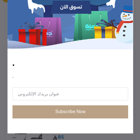
المنتجات التي يتم شراؤها بشكل متكرر
.
أكثر المنتجات مبيعًا
.
ترموس قهوة وشاي
60
Subscribe Now
• طاولة متعددة الاستخدمات خفيفة الوزن
85