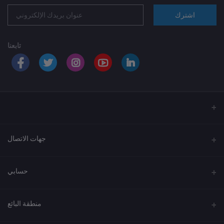
اشترك
تابعنا
جهات الاتصال
العنوان
حسابي
الهاتف
تسجيل الدخول
920033037
منطقة البائع
تاريخ الطلبات