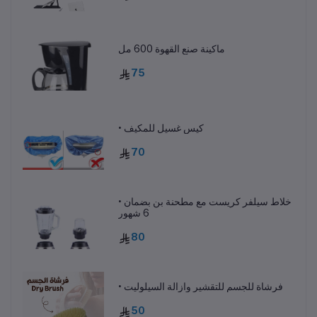
ماكينة صنع القهوة 600 مل
75
• كيس غسيل للمكيف
70
• خلاط سيلفر كريست مع مطحنة بن بضمان
6 شهور
80
• فرشاة للجسم للتقشير وازالة السيلوليت
50