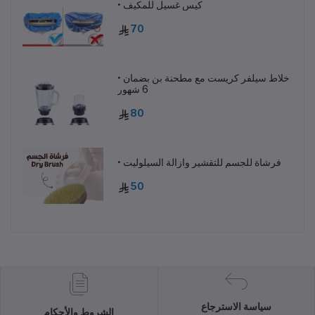
• كيس غسيل للمكيف
70
• خلاط سيلفر كريست مع مطحنة بن بضمان
6 شهور
80
• فرشاة للجسم للتقشير وازالة السيلوليت
50
سياسة الاسترجاع
الشروط والأحكام