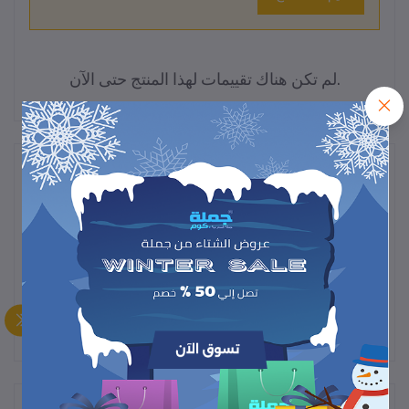
لم تكن هناك تقييمات لهذا المنتج حتى الآن.
وصف
كيس مخصص لتنظيف المكيف بسهولة دون اتساخ المكان، مصنوع من
مادة قوية مقاومة للمياه والتسريب. يساعدك على جمع مياه التنظيف
بكفاءة ويوفر حلًا عمليًا لصيانة المكيفات في المنزل.
المنتجات التي يتم شراؤها بشكل متكرر