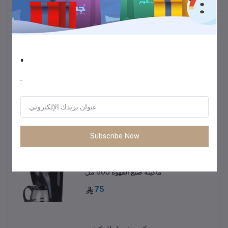
أكثر المنتجات مبيعًا
.
ترموس قهوة وشاي
60
.
• طاولة متعددة الاستخدمات خفيفة الوزن
85
Subscribe Now
ماكينة صنع القهوة 600 مل
75