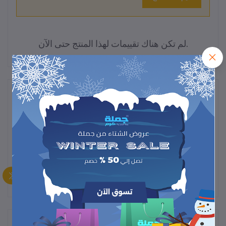
لم تكن هناك تقييمات لهذا المنتج حتى الآن.
وصف
"واقي رذاذ القلي – يحمي مطبخك من تناثر الزيت والدهون أثناء القلي،
سهل التنظيف وقابل لإعادة الاستخدام."
المنتجات التي يتم شراؤها بشكل متكرر