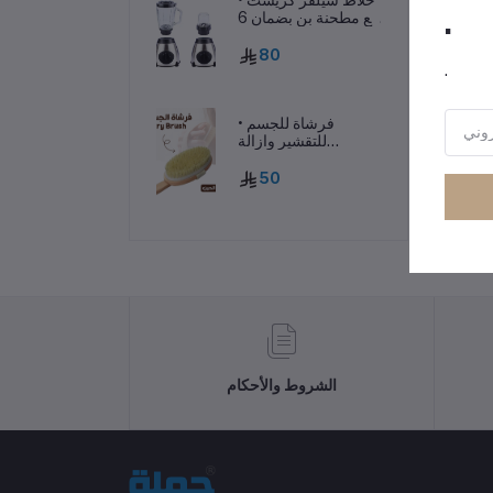
.
مع مطحنة بن بضمان 6
شهور
80
.
• فرشاة للجسم
للتقشير وازالة
السيلوليت
50
رر
الشروط والأحكام