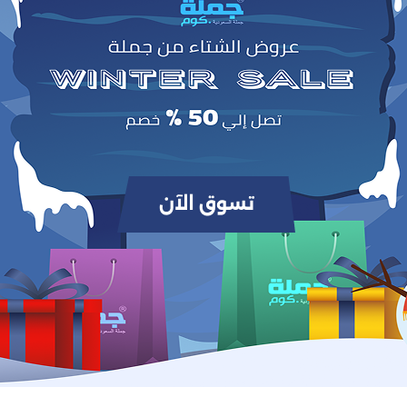
0
(0 مراجعات / تقييمات)
من أصل 5.0
وص
ة، تسمح بطحن الحبوب الطازجة بسهولة للحصول على نكهة قهوة غنية وطازجة في كل م