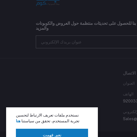
 بنا للحصول على تحديثات منتظمة حول العروض والكوبونات
والمزيد
الاتصال
العنوان
الهاتف
92003
إلكتروني
نستخدم ملفات تعريف الارتباط لتحسين
Sales@
تجربة المستخدم، تحقق من سياستنا
هنا
نعم. فهمت