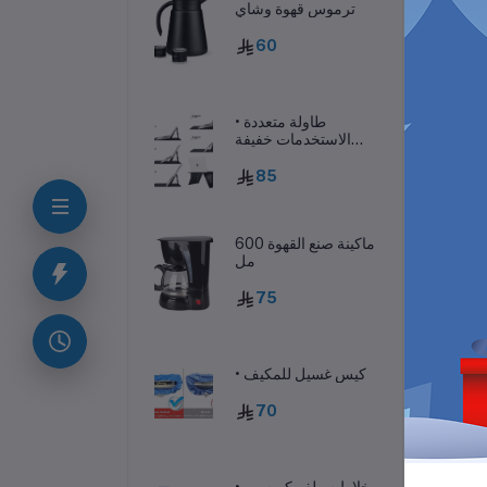
ترموس قهوة وشاي
60
• طاولة متعددة
الاستخدمات خفيفة
الوزن
85
ماكينة صنع القهوة 600
مل
ف
75
رة.
• كيس غسيل للمكيف
70
• خلاط سيلفر كريست