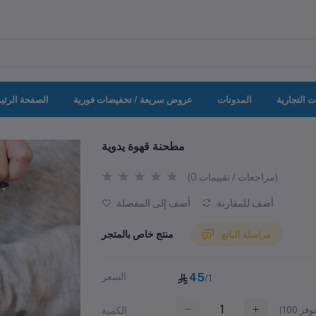
ت التجارية
المدونات
عروض سريعة / تخفيضات فورية
الصفحة الرئي
مطحنة قهوة يدوية
(0 مراجعات / تقييمات)
أضف للمقارنة
أضف إلى المفضلة
منتج خاص بالمتجر
مراسلة البائع
45
السعر
/1
(
100
الكمية