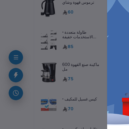
ترموس قهوة وشاي
60
• طاولة متعددة
الاستخدمات خفيفة
الوزن
85
ماكينة صنع القهوة 600
مل
ف
75
الية
• كيس غسيل للمكيف
تب.
70
• خلاط سيلفر كريست