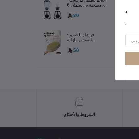
مع مطحنة بن بضمان 6
.
شهور
80
.
• فرشاة للجسم
للتقشير وازالة
السيلوليت
50
رر
الشروط والأحكام