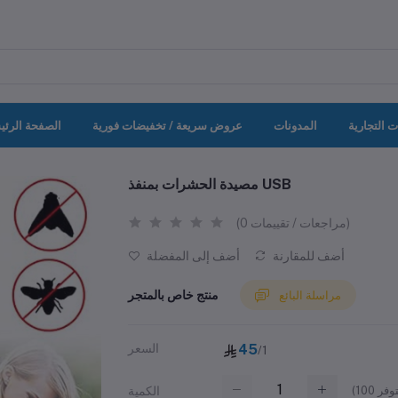
ت التجارية
المدونات
عروض سريعة / تخفيضات فورية
الصفحة الرئي
مصيدة الحشرات بمنفذ USB
(0 مراجعات / تقييمات)
أضف للمقارنة
أضف إلى المفضلة
منتج خاص بالمتجر
مراسلة البائع
45
السعر
/1
(
100
الكمية