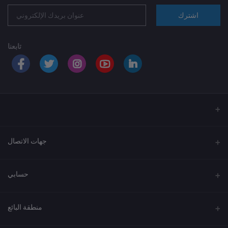
اشترك
تابعنا
جهات الاتصال
العنوان
حسابي
الهاتف
تسجيل الدخول
920033037
منطقة البائع
تاريخ الطلبات