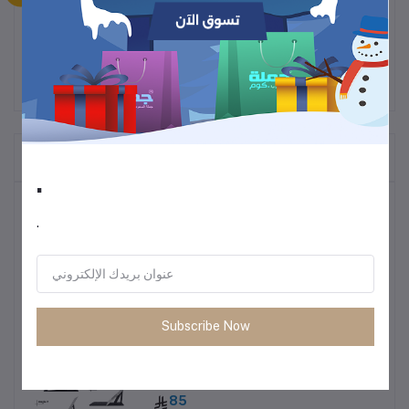
المنتجات التي يتم شراؤها بشكل متكرر
.
أكثر المنتجات مبيعًا
.
ترموس قهوة وشاي
60
Subscribe Now
• طاولة متعددة الاستخدمات خفيفة الوزن
85