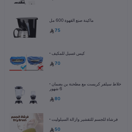
ماكينة صنع القهوة 600 مل
75
• كيس غسيل للمكيف
70
• خلاط سيلفر كريست مع مطحنة بن بضمان
6 شهور
80
• فرشاة للجسم للتقشير وازالة السيلوليت
50