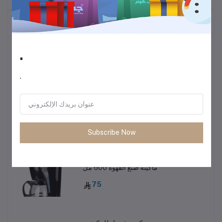
أكثر المنتجات مبيعًا
.
ترموس قهوة وشاي
60
.
• طاولة متعددة الاستخدمات خفيفة الوزن
85
Subscribe Now
ماكينة صنع القهوة 600 مل
75