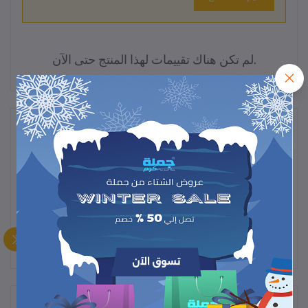
لم تكن هناك تقييمات لهذا المنتج حتى الآن.
وصف
"منظّم زاوية 3 في 1 عملي – يجمع بين تخزين الملابس، الأحذية، والخزانة
مع علاقة مدمجة لتوفير مساحة وترتيب أنيق في منزلك."
المنتجات التي يتم شراؤها بشكل متكرر