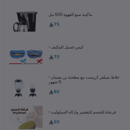
ماكينة صنع القهوة 600 مل
75
• كيس غسيل للمكيف
70
• خلاط سيلفر كريست مع مطحنة بن بضمان
6 شهور
80
• فرشاة للجسم للتقشير وازالة السيلوليت
50