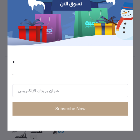
المنتجات التي يتم شراؤها بشكل متكرر
.
أكثر المنتجات مبيعًا
.
ترموس قهوة وشاي
60
Subscribe Now
• طاولة متعددة الاستخدمات خفيفة الوزن
85