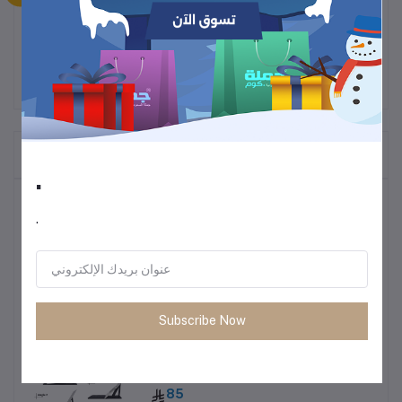
المنتجات التي يتم شراؤها بشكل متكرر
.
أكثر المنتجات مبيعًا
.
ترموس قهوة وشاي
60
Subscribe Now
• طاولة متعددة الاستخدمات خفيفة الوزن
85