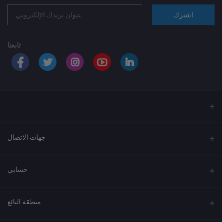
اشترك
تابعنا
جهات الاتصال
العنوان
حسابي
الهاتف
تسجيل الدخول
920033037
منطقة البائع
تاريخ الطلبات