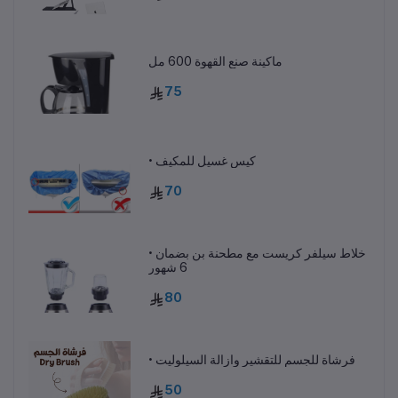
ماكينة صنع القهوة 600 مل
75
• كيس غسيل للمكيف
70
• خلاط سيلفر كريست مع مطحنة بن بضمان
6 شهور
80
• فرشاة للجسم للتقشير وازالة السيلوليت
50