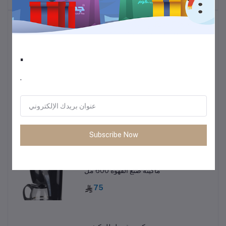
أكثر المنتجات مبيعًا
.
ترموس قهوة وشاي
60
.
• طاولة متعددة الاستخدمات خفيفة الوزن
85
Subscribe Now
ماكينة صنع القهوة 600 مل
75