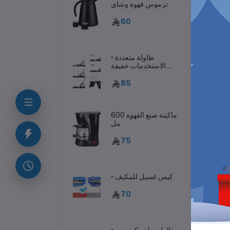
ترموس قهوة وشاي
60
• طاولة متعددة
الاستخدمات خفيفة
الوزن
85
ماكينة صنع القهوة 600
مل
ف
75
عة،
• كيس غسيل للمكيف
نقل.
70
• خلاط سيلفر كريست