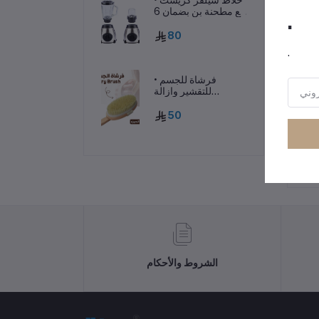
مع مطحنة بن بضمان 6
.
شهور
80
.
• فرشاة للجسم
للتقشير وازالة
السيلوليت
50
رر
الشروط والأحكام