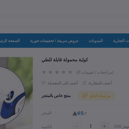
ت التجارية
المدونات
عروض سريعة / تخفيضات فورية
الصفحة الرئي
كواية محمولة قابلة للطي
(0 مراجعات / تقييمات)
أضف للمقارنة
أضف إلى المفضلة
منتج خاص بالمتجر
مراسلة البائع
65
السعر
/1
(
100
الكمية