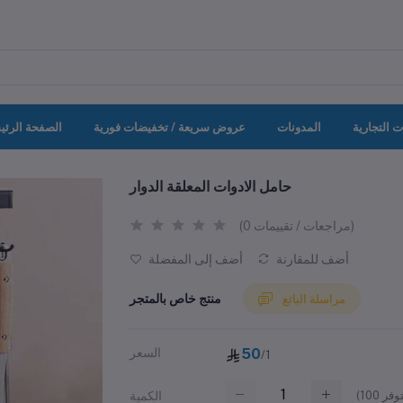
ت التجارية
المدونات
عروض سريعة / تخفيضات فورية
الصفحة الرئي
حامل الادوات المعلقة الدوار
(0 مراجعات / تقييمات)
أضف للمقارنة
أضف إلى المفضلة
منتج خاص بالمتجر
مراسلة البائع
50
السعر
/1
(
100
الكمية