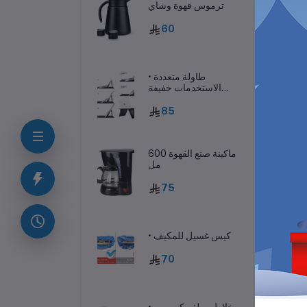
ترموس قهوة وشاي
60
• طاولة متعددة
الاستخدمات خفيفة
الوزن
85
ماكينة صنع القهوة 600
مل
ف
75
يقة
• كيس غسيل للمكيف
بخ.
70
• خلاط سيلفر كريست