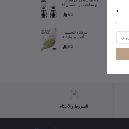
مع مطحنة بن بضمان 6
.
شهور
80
.
• فرشاة للجسم
للتقشير وازالة
السيلوليت
50
رر
الشروط والأحكام