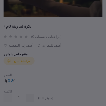
• بكرة ليد زينة 8م
(0 مراجعات / تقييمات)
أضف للمقارنة
أضف إلى المفضلة
منتج خاص بالمتجر
مراسلة البائع
السعر
90
/1
الكمية
متوفر)
100
(