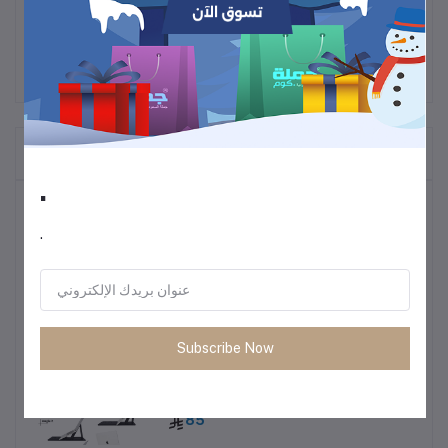
المنتجات التي يتم شراؤها بشكل متكرر
.
أكثر المنتجات مبيعًا
.
ترموس قهوة وشاي
60
Subscribe Now
• طاولة متعددة الاستخدمات خفيفة الوزن
85