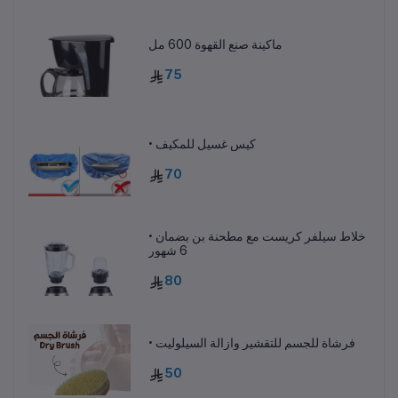
ماكينة صنع القهوة 600 مل
75
• كيس غسيل للمكيف
70
• خلاط سيلفر كريست مع مطحنة بن بضمان
6 شهور
80
• فرشاة للجسم للتقشير وازالة السيلوليت
50