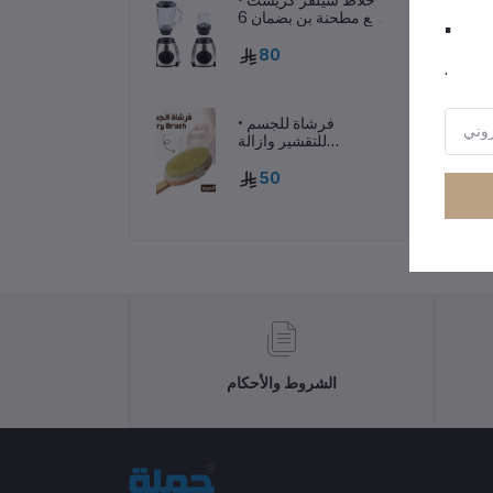
.
مع مطحنة بن بضمان 6
شهور
رر
80
.
• فرشاة للجسم
للتقشير وازالة
السيلوليت
50
الشروط والأحكام