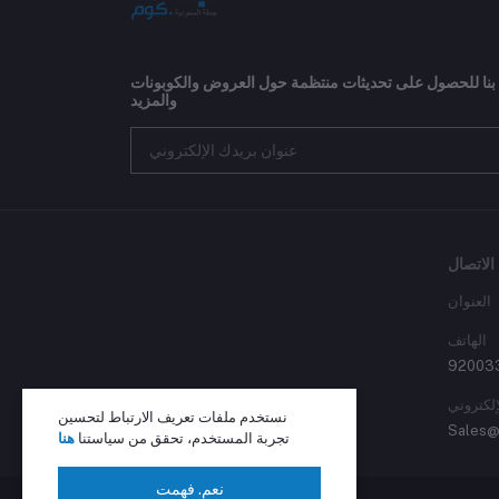
 بنا للحصول على تحديثات منتظمة حول العروض والكوبونات
والمزيد
الاتصال
العنوان
الهاتف
92003
إلكتروني
نستخدم ملفات تعريف الارتباط لتحسين
Sales@
تجربة المستخدم، تحقق من سياستنا
هنا
نعم. فهمت