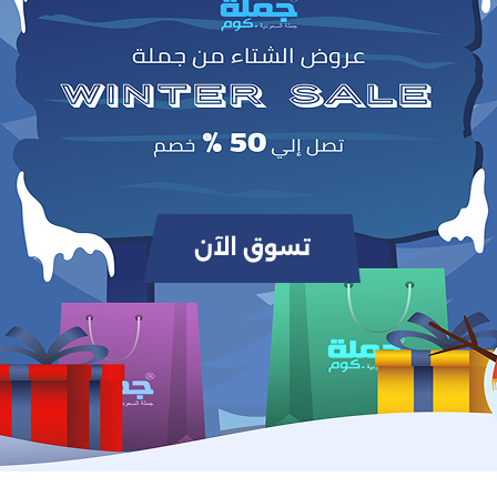
0
(0 مراجعات / تقييمات)
من أصل 5.0
وص