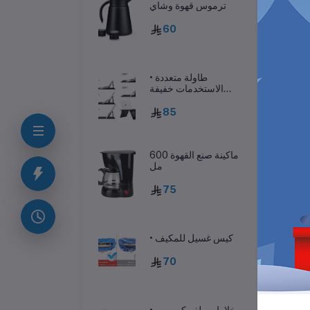
ترموس قهوة وشاي
60
• طاولة متعددة
الاستخدمات خفيفة
الوزن
85
ماكينة صنع القهوة 600
مل
ف
75
• كيس غسيل للمكيف
70
• خلاط سيلفر كريست