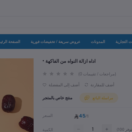
ت التجارية
المدونات
عروض سريعة / تخفيضات فورية
الصفحة الرئي
• اداه ازالة النواه من الفاكهة
(0 مراجعات / تقييمات)
أضف للمقارنة
أضف إلى المفضلة
منتج خاص بالمتجر
مراسلة البائع
45
السعر
/1
(
100
الكمية