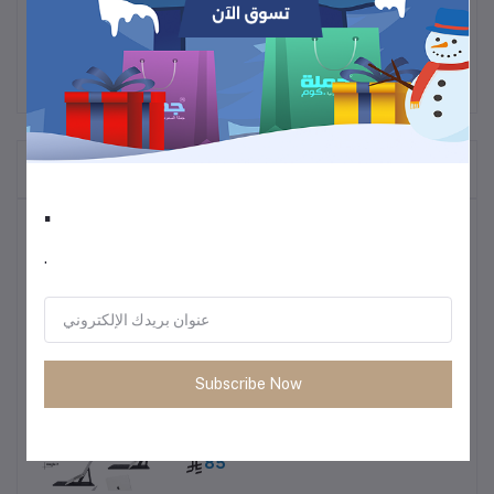
المنتجات التي يتم شراؤها بشكل متكرر
.
أكثر المنتجات مبيعًا
.
ترموس قهوة وشاي
60
Subscribe Now
• طاولة متعددة الاستخدمات خفيفة الوزن
85