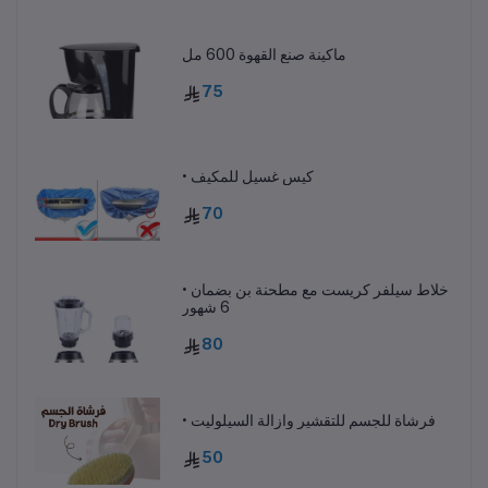
ماكينة صنع القهوة 600 مل
75
• كيس غسيل للمكيف
70
• خلاط سيلفر كريست مع مطحنة بن بضمان
6 شهور
80
• فرشاة للجسم للتقشير وازالة السيلوليت
50