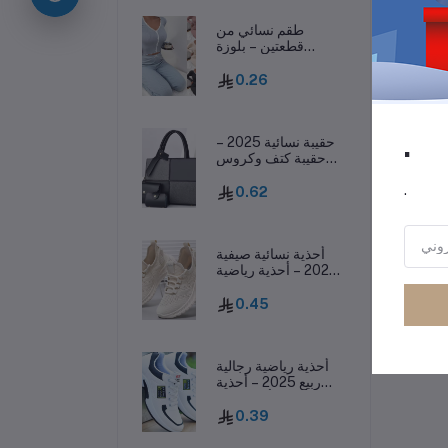
طقم نسائي من
قطعتين – بلوزة
رر
بفيونكة وسروال
طويل، ملابس نوم
0.26
خريفية
.
حقيبة نسائية 2025 –
حقيبة كتف وكروس
بودي غير رسمية بسعة
كبيرة وأسلوب عصري
.
0.62
أحذية نسائية صيفية
2025 – أحذية رياضية
كاجوال منسوجة
وخفيفة تسمح بمرور
0.45
الهواء
أحذية رياضية رجالية
ربيع 2025 – أحذية
كاجوال أنيقة بنعل
سميك وقابلة للتهوية
0.39
ومقاومة للانزلاق