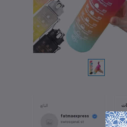
ات
البائع
fatmaexpress
swissqanal st