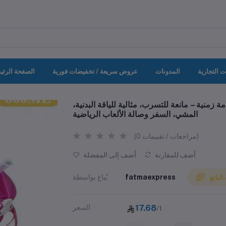
ت التجارية
المدونات
عروض سريعة / تخفيضات فورية
الصفحة الرئي
زمنية – مانعة للتسرب، مثالية للياقة البدنية،
المشي، السفر وصالة الألعاب الرياضية
(0 مراجعات / تقييمات)
أضف للمقارنة
أضف إلى المفضلة
fatmaexpress
يُباع بواسطة
لبائع
17.68
السعر
/1