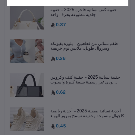
حقيبة كتف نسائية فاخرة 2025 – حقيبة
جلدية مطبوعة بحرف واحد
0.37
طقم نسائي من قطعتين – بلوزة بفيونكة
وسروال طويل، ملابس نوم خريفية
0.26
حقيبة نسائية 2025 – حقيبة كتف وكروس
بودي غير رسمية بسعة كبيرة وأسلوب
عصري
0.62
أحذية نسائية صيفية 2025 – أحذية رياضية
كاجوال منسوجة وخفيفة تسمح بمرور الهواء
0.45