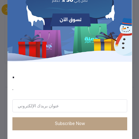
احصل على الترطيب المثالي في أي وقت مع
زجاجة المياه المعزولة من
الفولاذ المقاوم للصدأ من أوبال
، المزودة بشفاطة سهلة الاستخدام.
وتحتفظ
خالية من مادة BPA
مصممة للسفر والرياضة، هذه الزجاجة
بدرجة حرارة مشروباتك لفترة طويلة، سواء كانت ساخنة أو باردة.
.
المنتجات التي يتم شراؤها بشكل متكرر
.
أكثر المنتجات مبيعًا
أحذية رجالية كاجوال للركض – ربيع 2025
Subscribe Now
1.16