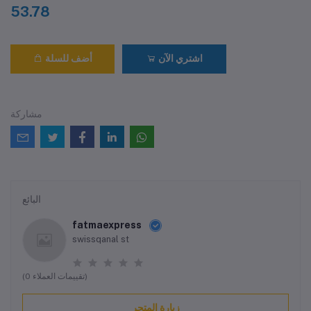
53.78
اشتري الآن
أضف للسلة
مشاركة
البائع
fatmaexpress
swissqanal st
(0 تقييمات العملاء)
زيارة المتجر