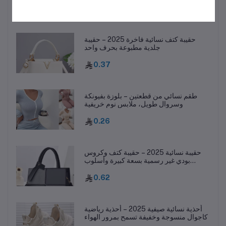
1.16
حقيبة كتف نسائية فاخرة 2025 – حقيبة
جلدية مطبوعة بحرف واحد
0.37
طقم نسائي من قطعتين – بلوزة بفيونكة
وسروال طويل، ملابس نوم خريفية
0.26
حقيبة نسائية 2025 – حقيبة كتف وكروس
بودي غير رسمية بسعة كبيرة وأسلوب
عصري
0.62
أحذية نسائية صيفية 2025 – أحذية رياضية
كاجوال منسوجة وخفيفة تسمح بمرور الهواء