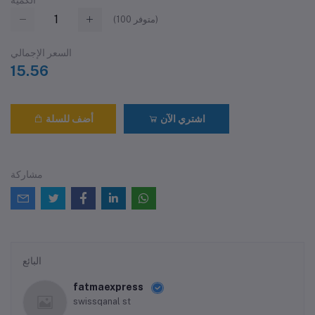
متوفر)
100
(
السعر الإجمالي
15.56
اشتري الآن
أضف للسلة
مشاركة
البائع
fatmaexpress
swissqanal st