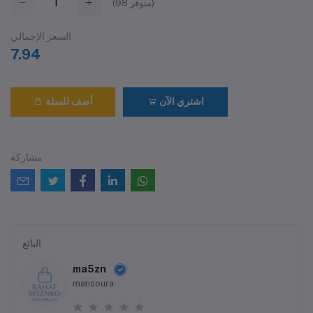
متوفر)
98
(
السعر الإجمالي
7.94
اشتري الآن
أضف للسلة
مشاركة
البائع
ma5zn
mansoura