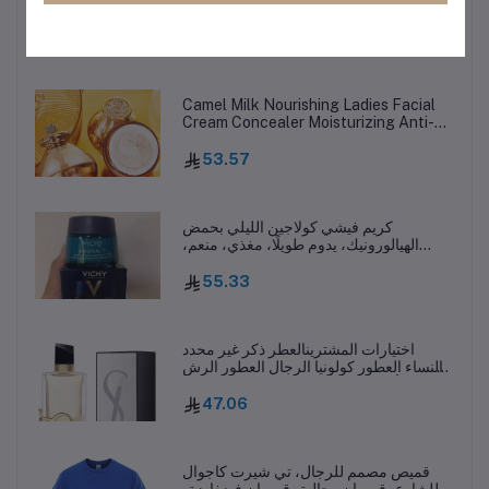
من النايلون من نوع C إلى C لهاتف
Samsung Galaxy S10 S20 S23 S24
6.92
Utral HTC LG Android phone 15 15pro
Camel Milk Nourishing Ladies Facial
Cream Concealer Moisturizing Anti-
aging Anti-Wrinkle Whitening Day
Cream Facial Skin Care L251114
53.57
كريم فيشي كولاجين الليلي بحمض
الهيالورونيك، يدوم طويلًا، مغذي، منعم،
يتحكم في الزيوت، مضاد للشيخوخة، للعناية
بالبشرة L251114
55.33
اختيارات المشترينالعطر ذكر غير محدد
والنساء العطور كولونيا الرجال العطور الرش
EDP EDT Stronharming يمكن أن تبقي
ضباب الجسم لفترة طويلة H250117
47.06
قميص مصمم للرجال، تي شيرت كاجوال
للشارع، قمصان رجالية، قمصان فضفاضة،