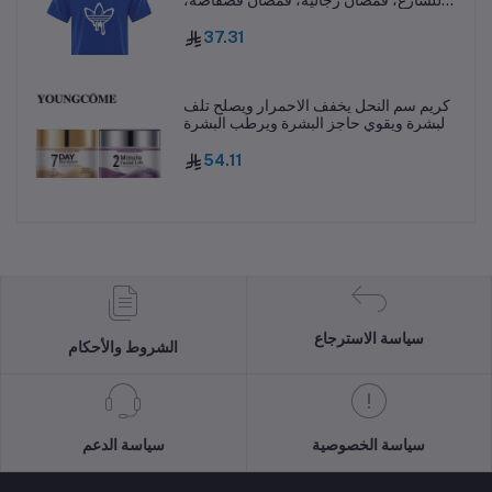
قمصان صيفية فاخرة، قمصان مطبوعة، تي
شيرت بأكمام قصيرة
37.31
كريم سم النحل يخفف الاحمرار ويصلح تلف
البشرة ويقوي حاجز البشرة ويرطب البشرة
بعمق ويغذيها L251114
54.11
سياسة الاسترجاع
الشروط والأحكام
سياسة الخصوصية
سياسة الدعم