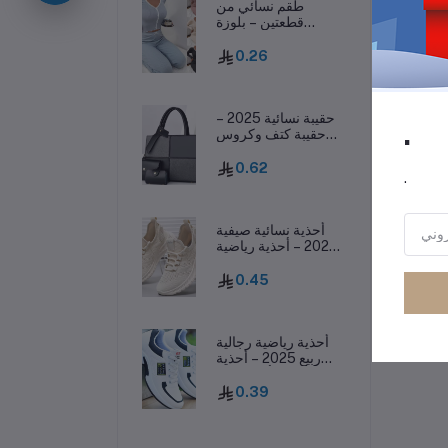
طقم نسائي من
قطعتين – بلوزة
بفيونكة وسروال
طويل، ملابس نوم
رر
0.26
خريفية
حقيبة نسائية 2025 –
.
حقيبة كتف وكروس
بودي غير رسمية بسعة
كبيرة وأسلوب عصري
0.62
.
أحذية نسائية صيفية
2025 – أحذية رياضية
كاجوال منسوجة
وخفيفة تسمح بمرور
0.45
الهواء
أحذية رياضية رجالية
ربيع 2025 – أحذية
كاجوال أنيقة بنعل
سميك وقابلة للتهوية
0.39
ومقاومة للانزلاق