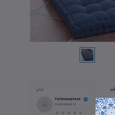
ات
البائع
fatmaexpress
swissqanal st