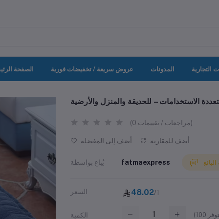
ت التجارية
المدونات
عروض سريعة / تخفيضات فورية
الصفحة الرئي
عددة الاستخدامات – للحديقة والمنزل والأرضية
(0 مراجعات / تقييمات)
أضف للمقارنة
أضف إلى المفضلة
fatmaexpress
يُباع بواسطة
لبائع
48.02
السعر
/1
(
100
الكمية