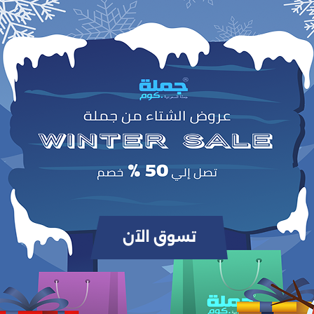
وص
ممة لتناسب المقاعد والكراسي والمقاعد الأرضية في المنزل أو الحديقة. متوفرة بمقا
خصيص حسب احتياجاتك. بفضل سمكها المريح وجودتها العالية، توفر دعمًا ممتازًا للجلوس لفترات طو
وتضفي لمسة من الدفء والأناقة على أي مساحة.