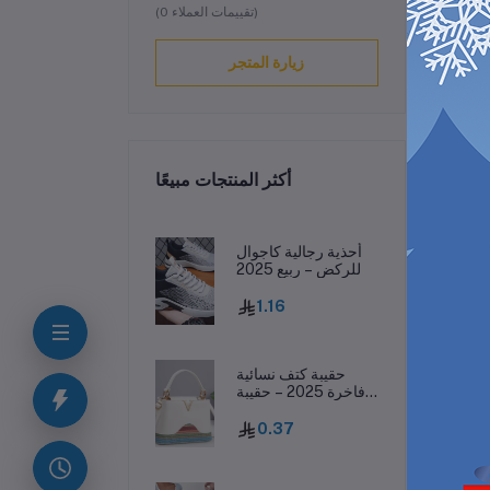
(0 تقييمات العملاء)
زيارة المتجر
أكثر المنتجات مبيعًا
ف
أحذية رجالية كاجوال
للركض – ربيع 2025
1.16
سات
يلة،
حقيبة كتف نسائية
فاخرة 2025 – حقيبة
جلدية مطبوعة بحرف
واحد
0.37