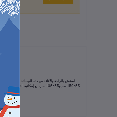
لم تكن هناك تقييمات لهذا المنتج حتى الآن.
استمتع بالراحة والأناقة مع هذه الوسادة الطويلة المص
55×150 سم و55×165 سم، مع إمكانية الت