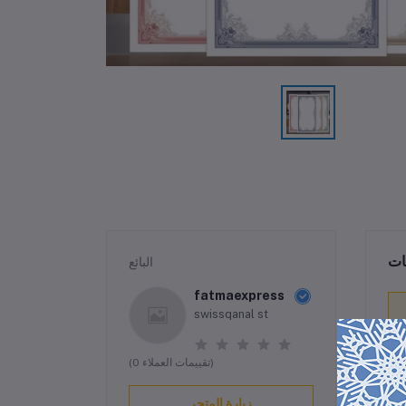
ات
البائع
fatmaexpress
swissqanal st
(0 تقييمات العملاء)
زيارة المتجر