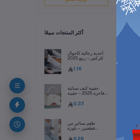
أكثر المنتجات مبيعًا
ف
أحذية رجالية كاجوال
للركض – ربيع 2025
1.16
حقيبة كتف نسائية
فاخرة 2025 – حقيبة
جلدية مطبوعة بحرف
واحد
0.37
رر
طقم نسائي من
قطعتين – بلوزة
بفيونكة وسروال
طويل، ملابس نوم
0.26