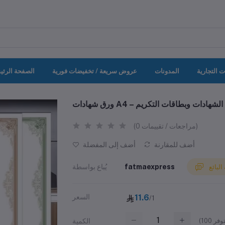
ت التجارية
المدونات
عروض سريعة / تخفيضات فورية
الصفحة الرئي
لطباعة الشهادات وبطاقات التكريم
(0 مراجعات / تقييمات)
أضف للمقارنة
أضف إلى المفضلة
fatmaexpress
يُباع بواسطة
لبائع
11.6
السعر
/1
(
100
الكمية