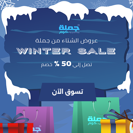
وص
ات، أو الهدايا التقديرية
المنتجات التي يتم شراؤها بشكل متك