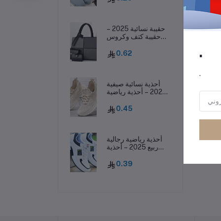
خريفية
حقيبة نسائية 2025 –
حقيبة كتف وكروس
بودي غير رسمية بسعة
.
كبيرة وأسلوب عصري
0.62
.
أحذية نسائية صيفية
2025 – أحذية رياضية
كاجوال منسوجة
وخفيفة تسمح بمرور
0.45
الهواء
أحذية رياضية رجالية
ربيع 2025 – أحذية
كاجوال أنيقة بنعل
سميك وقابلة للتهوية
0.39
ومقاومة للانزلاق