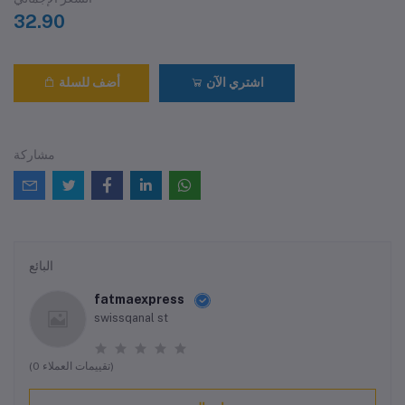
32.90
اشتري الآن
أضف للسلة
مشاركة
البائع
fatmaexpress
swissqanal st
(0 تقييمات العملاء)