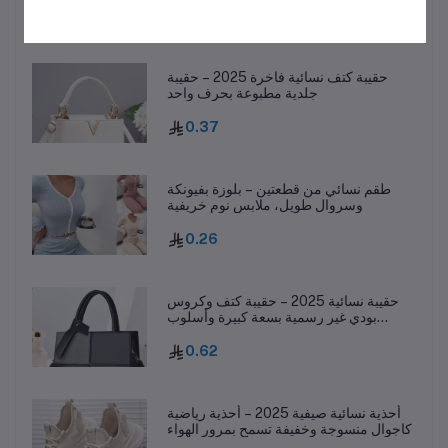
1.16
حقيبة كتف نسائية فاخرة 2025 – حقيبة
جلدية مطبوعة بحرف واحد
0.37
طقم نسائي من قطعتين – بلوزة بفيونكة
وسروال طويل، ملابس نوم خريفية
0.26
حقيبة نسائية 2025 – حقيبة كتف وكروس
بودي غير رسمية بسعة كبيرة وأسلوب
عصري
0.62
أحذية نسائية صيفية 2025 – أحذية رياضية
كاجوال منسوجة وخفيفة تسمح بمرور الهواء