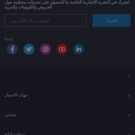
اشترك في النشرة الإخبارية الخاصة بنا للحصول على تحديثات منتظمة حول
العروض والكوبونات والمزيد
اشترك
تابعنا
جهات الاتصال
العنوان
حسابي
الهاتف
تسجيل الدخول
920033037
منطقة البائع