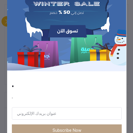
وصف
زين غرفة المعيشة، غرفة النوم، أو البار بمنزلك بملصق جدار عالي الجودة
مستوحى من فيلم دومو كون الكلاسيكي. مصنوع من مادة مقاومة للماء
ولزجة، سهل التركيب والإزالة، ويضفي لمسة جمالية مرحة وعصرية على
أي مساحة.
.
.
المنتجات التي يتم شراؤها بشكل متكرر
أكثر المنتجات مبيعًا
Subscribe Now