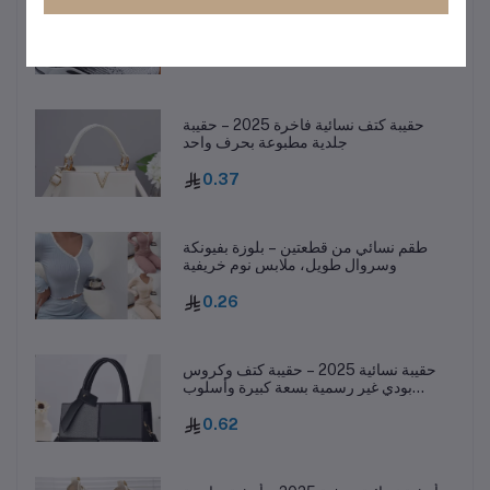
أحذية رجالية كاجوال للركض – ربيع 2025
1.16
حقيبة كتف نسائية فاخرة 2025 – حقيبة
جلدية مطبوعة بحرف واحد
0.37
طقم نسائي من قطعتين – بلوزة بفيونكة
وسروال طويل، ملابس نوم خريفية
0.26
حقيبة نسائية 2025 – حقيبة كتف وكروس
بودي غير رسمية بسعة كبيرة وأسلوب
عصري
0.62