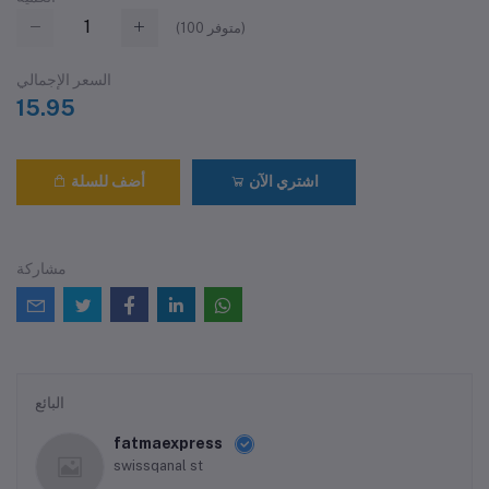
متوفر)
100
(
السعر الإجمالي
15.95
اشتري الآن
أضف للسلة
مشاركة
البائع
fatmaexpress
swissqanal st