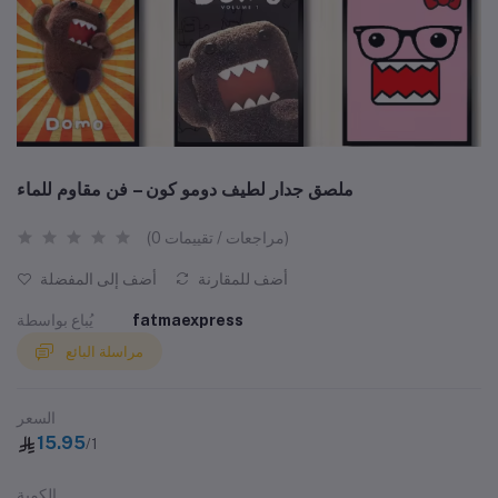
ملصق جدار لطيف دومو كون – فن مقاوم للماء
(0 مراجعات / تقييمات)
أضف للمقارنة
أضف إلى المفضلة
fatmaexpress
يُباع بواسطة
مراسلة البائع
السعر
15.95
/1
الكمية