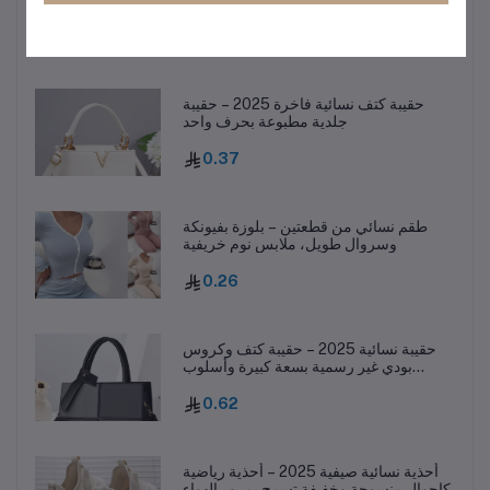
1.16
حقيبة كتف نسائية فاخرة 2025 – حقيبة
جلدية مطبوعة بحرف واحد
0.37
طقم نسائي من قطعتين – بلوزة بفيونكة
وسروال طويل، ملابس نوم خريفية
0.26
حقيبة نسائية 2025 – حقيبة كتف وكروس
بودي غير رسمية بسعة كبيرة وأسلوب
عصري
0.62
أحذية نسائية صيفية 2025 – أحذية رياضية
كاجوال منسوجة وخفيفة تسمح بمرور الهواء