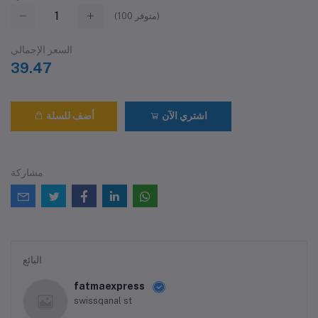
متوفر)
100
(
السعر الإجمالي
39.47
اشتري الآن
أضف للسلة
مشاركة
البائع
fatmaexpress
swissqanal st