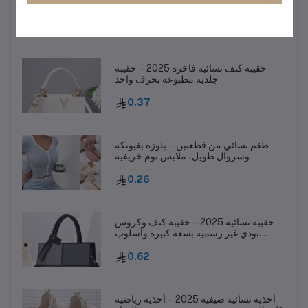
1.16
حقيبة كتف نسائية فاخرة 2025 – حقيبة
جلدية مطبوعة بحرف واحد
0.37
طقم نسائي من قطعتين – بلوزة بفيونكة
وسروال طويل، ملابس نوم خريفية
0.26
حقيبة نسائية 2025 – حقيبة كتف وكروس
بودي غير رسمية بسعة كبيرة وأسلوب
عصري
0.62
أحذية نسائية صيفية 2025 – أحذية رياضية