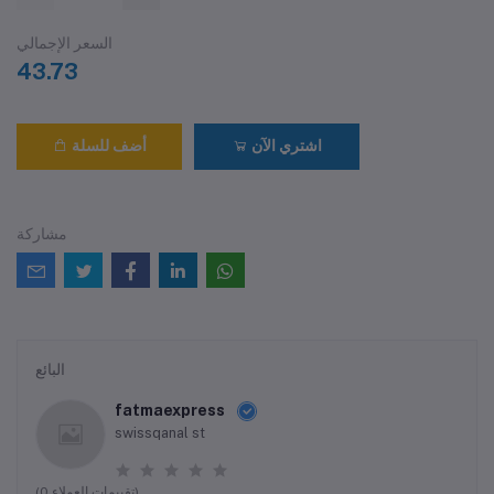
السعر الإجمالي
43.73
اشتري الآن
أضف للسلة
مشاركة
البائع
fatmaexpress
swissqanal st
(0 تقييمات العملاء)