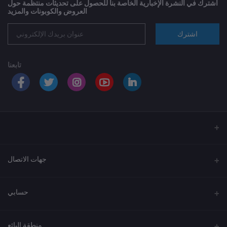
اشترك في النشرة الإخبارية الخاصة بنا للحصول على تحديثات منتظمة حول
العروض والكوبونات والمزيد
اشترك
تابعنا
جهات الاتصال
العنوان
حسابي
الهاتف
تسجيل الدخول
920033037
منطقة البائع