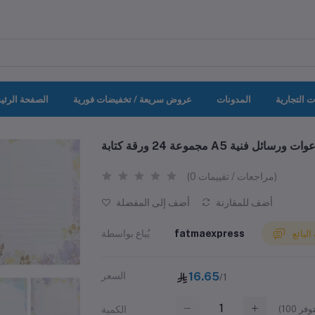
ت التجارية
المدونات
عروض سريعة / تخفيضات فورية
الصفحة الرئي
زهور لدعوات ورسائل فنية
(0 مراجعات / تقييمات)
أضف للمقارنة
أضف إلى المفضلة
fatmaexpress
يُباع بواسطة
لبائع
16.65
السعر
/1
(
100
الكمية