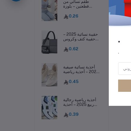
رر
طقم نسائي من
قطعتين – بلوزة
بفيونكة وسروال
طويل، ملابس نوم
0.26
خريفية
حقيبة نسائية 2025 –
.
حقيبة كتف وكروس
بودي غير رسمية بسعة
كبيرة وأسلوب عصري
0.62
.
أحذية نسائية صيفية
2025 – أحذية رياضية
كاجوال منسوجة
وخفيفة تسمح بمرور
0.45
الهواء
أحذية رياضية رجالية
ربيع 2025 – أحذية
كاجوال أنيقة بنعل
سميك وقابلة للتهوية
0.39
ومقاومة للانزلاق