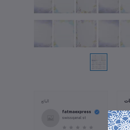
ات
البائع
fatmaexpress
swissqanal st