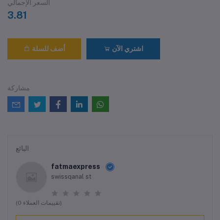
السعر الإجمالي
3.81
اشتري الآن
أضف للسلة
مشاركة
البائع
fatmaexpress
swissqanal st
(0 تقييمات العملاء)