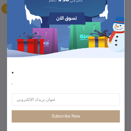
لوحة ظلال عيون بلمسات نهائية لؤلؤية وغير لامعة - لوحة ظلال
عيون مكونة من 9 ألوان، لوحة مكياج تدوم طويلاً، مكياج متعدد
الاستخدامات
.
المنتجات التي يتم شراؤها بشكل متكرر
.
أكثر المنتجات مبيعًا
أحذية رجالية كاجوال للركض – ربيع 2025
Subscribe Now
1.16