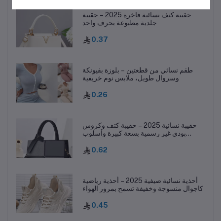
حقيبة كتف نسائية فاخرة 2025 – حقيبة
جلدية مطبوعة بحرف واحد
0.37
طقم نسائي من قطعتين – بلوزة بفيونكة
وسروال طويل، ملابس نوم خريفية
0.26
حقيبة نسائية 2025 – حقيبة كتف وكروس
بودي غير رسمية بسعة كبيرة وأسلوب
عصري
0.62
أحذية نسائية صيفية 2025 – أحذية رياضية
كاجوال منسوجة وخفيفة تسمح بمرور الهواء
0.45