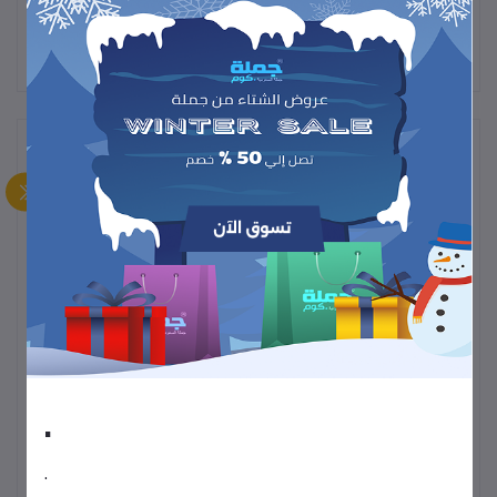
لم تكن هناك تقييمات لهذا المنتج حتى الآن.
وصف
للاستخدام السهل والمستمر.
تصميم مريح وآمن
لتوفير الوقت والجهد.
اشتعال سريع وقوي
تدوم طويلاً.
متينة وعملية
.
.
مناسبة للاستخدام في
المطبخ، الشواء، والرحلات الخارجية
.