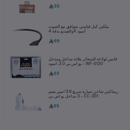
35
بيلكين كبل قياسي متوافق مع الصوت
والفيديو بدقة 4K أسود
69
قابس لولاعة السجائر بثلاثة مداخل ومدخل
يو اس بي 2.0، اسود – WF-0120
23
ريماكس شاحن سيارة سريع 3.6 امبير يضم
3 مداخل يو اس بي – CC-301
25