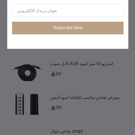
المنتجات التي يتم شراؤها بشكل متكرر
Subscribe Now
أكثر المنتجات مبيعًا
كابل صوت AUX استريو 10 متر اسود
20
ميترانز شاحن مناسب للعائله أسود/أبيض
39
شاحن جوال yingd