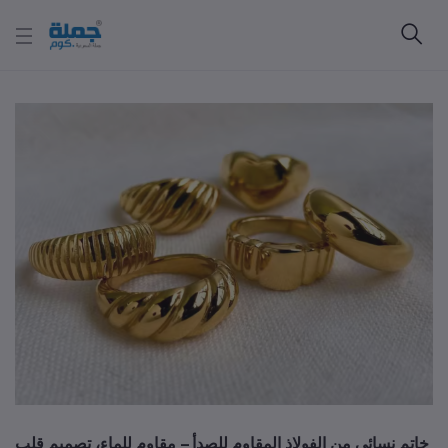
خاتم نسائي من الفولاذ المقاوم للصدأ – مقاوم للماء، تصميم قلب