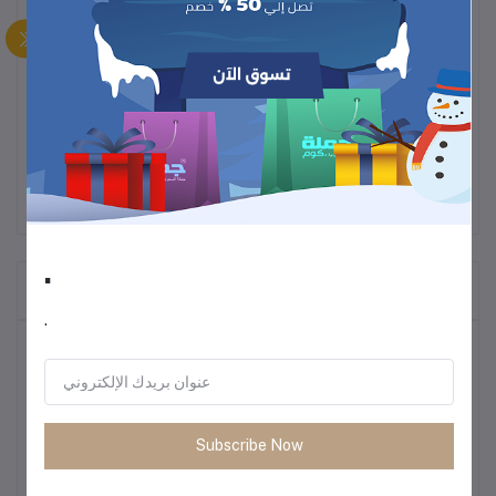
استمتعي بخَبز مثالي وسهل الإخراج مع
قالب الخبز المستطيل المصنوع
.
من السيليكون غير اللاصق
يتميز القالب بتصميم عملي يضمن
توزيعًا متساويًا للحرارة
، مما يساعدك
على الحصول على نتائج خَبز متقنة كل مرة.
.
المنتجات التي يتم شراؤها بشكل متكرر
.
أكثر المنتجات مبيعًا
أحذية رجالية كاجوال للركض – ربيع 2025
Subscribe Now
1.16