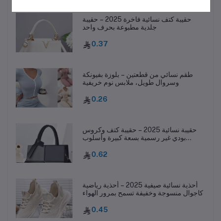
حقيبة كتف نسائية فاخرة 2025 – حقيبة
جلدية مطبوعة بحرف واحد
0.37
طقم نسائي من قطعتين – بلوزة بفيونكة
وسروال طويل، ملابس نوم خريفية
0.26
حقيبة نسائية 2025 – حقيبة كتف وكروس
بودي غير رسمية بسعة كبيرة وأسلوب
عصري
0.62
أحذية نسائية صيفية 2025 – أحذية رياضية
كاجوال منسوجة وخفيفة تسمح بمرور الهواء
0.45