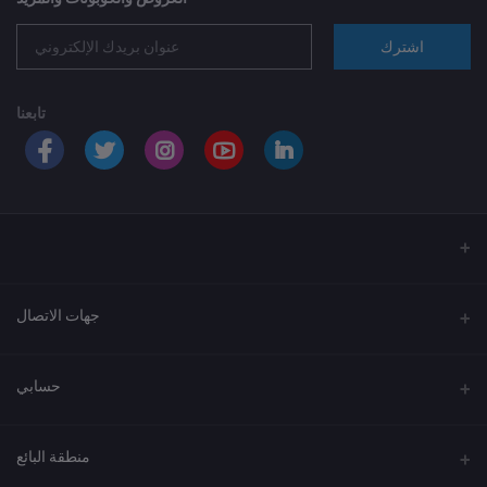
اشترك
تابعنا
جهات الاتصال
العنوان
حسابي
الهاتف
تسجيل الدخول
920033037
منطقة البائع