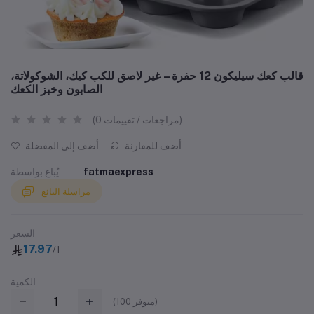
قالب كعك سيليكون 12 حفرة – غير لاصق للكب كيك، الشوكولاتة،
الصابون وخبز الكعك
(0 مراجعات / تقييمات)
أضف للمقارنة
أضف إلى المفضلة
fatmaexpress
يُباع بواسطة
مراسلة البائع
السعر
17.97
/1
الكمية
متوفر)
100
(