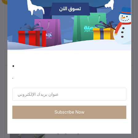
المنتجات التي يتم شراؤها بشكل متكرر
.
أكثر المنتجات مبيعًا
.
أحذية رجالية كاجوال للركض – ربيع 2025
1.16
Subscribe Now
حقيبة كتف نسائية فاخرة 2025 – حقيبة
جلدية مطبوعة بحرف واحد