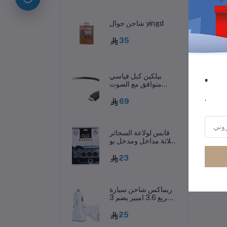
شاحن جوال yingd
35
.
بيلكين كبل قياسي
متوافق مع الصوت
والفيديو بدقة 4K أسود
.
69
رر
قابس لولاعة السجائر
بثلاثة مداخل ومدخل يو
اس بي 2.0، اسود –
WF-0120
23
ريماكس شاحن سيارة
سريع 3.6 امبير يضم 3
مداخل يو اس بي –
CC-301
25