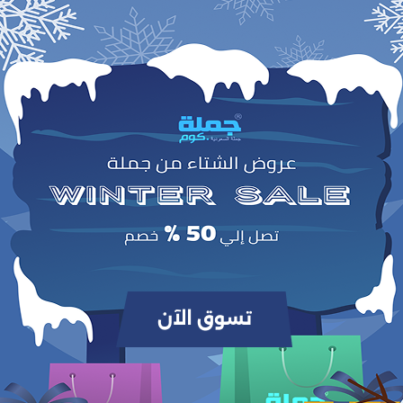
0
(0 مراجعات / تقييمات)
من أصل 5.0
وص
لتوفير حرية الحركة أثناء الشحن.
طول 1.2 متر
لأداء سريع وموثوق.
دعم شحن بقوة 60 واط