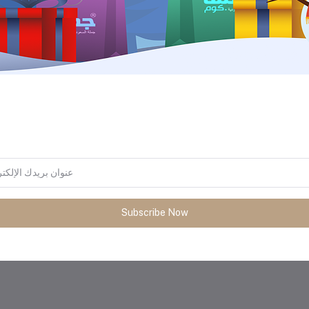
لمنع التشابك وتحمل الاستخدام المكثف.
تصميم من القماش المتين
يناسب جميع الاستخدامات اليومية.
لون أسود أنيق
المنتجات التي يتم شراؤها بشكل متك
Subscribe Now