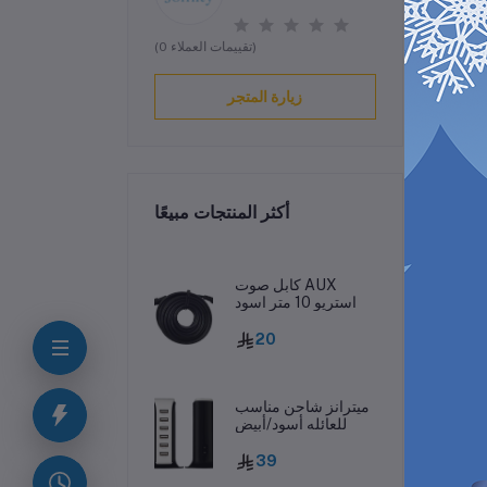
(0 تقييمات العملاء)
زيارة المتجر
أكثر المنتجات مبيعًا
ف
كابل صوت AUX
استريو 10 متر اسود
20
ميترانز شاحن مناسب
للعائله أسود/أبيض
39