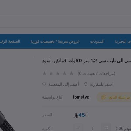
ت التجارية
المدونات
عروض سريعة / تخفيضات فورية
الصفحة الرئي
سى 1.2 متر 60واط قماش -أسود
(0 مراجعات / تقييمات)
أضف للمقارنة
أضف إلى المفضلة
Jomelya
يُباع بواسطة
مراسلة البائع
45
السعر
/1
(
100
الكمية