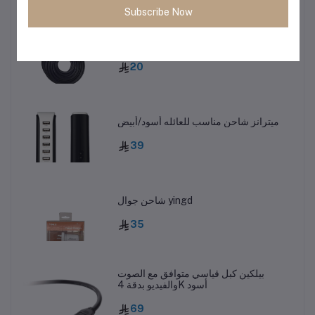
Subscribe Now
كابل صوت AUX استريو 10 متر اسود
20
ميترانز شاحن مناسب للعائله أسود/أبيض
39
شاحن جوال yingd
35
بيلكين كبل قياسي متوافق مع الصوت
والفيديو بدقة 4K أسود
69