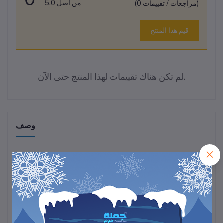
من أصل 5.0
(0 مراجعات / تقييمات)
قيم هذا المنتج
لم تكن هناك تقييمات لهذا المنتج حتى الآن.
وصف
USB-A ذكر إلى USB-A أنثى
(تمديد)
النوع:
الطول:
10 قدم تقريباً (حوالي 3 متر)