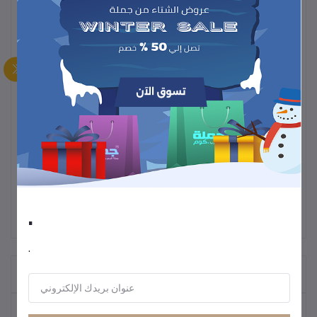
السرعة: USB 2.0، لنقل البيانات حتى
480 ميجابت/ثانية
الوظيفة: لتمديد كابلات USB الموجودة مثل الطابعات أو الأقراص الصلبة
أو أي جهاز USB آخر إلى مكان أبعد
التوافق: متوافق مع جميع أجهزة USB القياسية
اللون:
أسود
تصميم موصلات عملي وسهل التوصيل والاستخدام
.
.
المنتجات التي يتم شراؤها بشكل متكرر
أكثر المنتجات مبيعًا