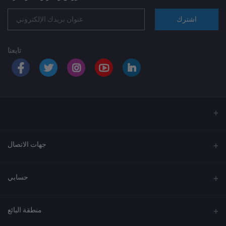
اشترك
تابعنا
جهات الاتصال
العنوان
حسابي
الهاتف
تسجيل الدخول
920033037
منطقة البائع
تاريخ الطلبات