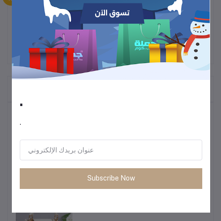
تصميم الورق يجمع بين
اللمسة التقليدية والأناقة العتيقة
، مناسب للكتابة
اليدوية أو الاستخدام مع الأجهزة الإلكترونية المتوافقة مع ورق الكتابة.
المنتجات التي يتم شراؤها بشكل متكرر
.
أكثر المنتجات مبيعًا
.
أحذية رجالية كاجوال للركض – ربيع 2025
1.16
Subscribe Now
حقيبة كتف نسائية فاخرة 2025 – حقيبة
جلدية مطبوعة بحرف واحد