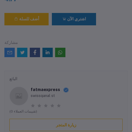
اشتري الآن
أضف للسلة
مشاركة
البائع
fatmaexpress
swissqanal st
(0 تقييمات العملاء)
زيارة المتجر