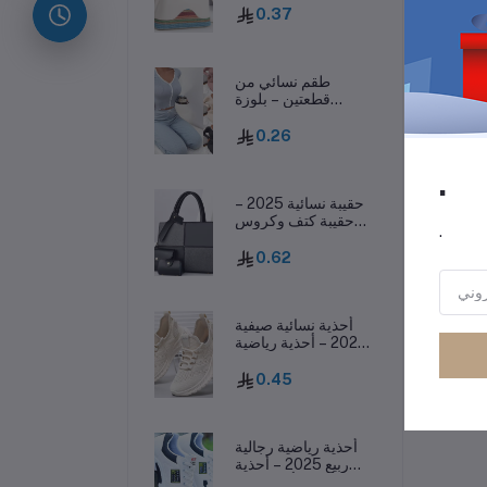
واحد
0.37
رر
طقم نسائي من
قطعتين – بلوزة
بفيونكة وسروال
طويل، ملابس نوم
0.26
خريفية
.
حقيبة نسائية 2025 –
حقيبة كتف وكروس
.
بودي غير رسمية بسعة
كبيرة وأسلوب عصري
0.62
أحذية نسائية صيفية
2025 – أحذية رياضية
كاجوال منسوجة
وخفيفة تسمح بمرور
0.45
الهواء
أحذية رياضية رجالية
ربيع 2025 – أحذية
كاجوال أنيقة بنعل