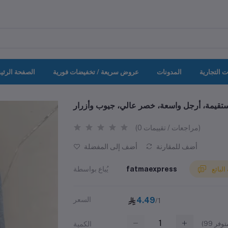
ت التجارية
المدونات
عروض سريعة / تخفيضات فورية
الصفحة الرئي
تقيمة، أرجل واسعة، خصر عالي، جيوب وأزرار
(0 مراجعات / تقييمات)
أضف للمقارنة
أضف إلى المفضلة
fatmaexpress
يُباع بواسطة
لبائع
4.49
السعر
/1
(
99
الكمية