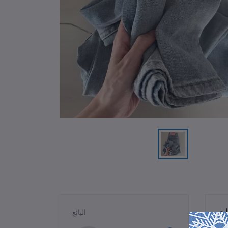
ات
البائع