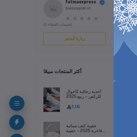
fatmaexpress
swissqanal st
(0 تقييمات العملاء)
زيارة المتجر
أكثر المنتجات مبيعًا
ف
أحذية رجالية كاجوال
للركض – ربيع 2025
1.16
حقيبة كتف نسائية
فاخرة 2025 – حقيبة
جلدية مطبوعة بحرف