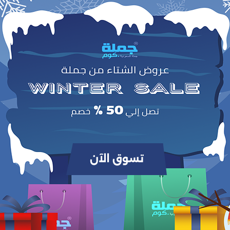
وص
Green Lion GCC‑06 نقطة متعددة المنافذ
شاحن سيارة
المنتجات التي يتم شراؤها بشكل متك