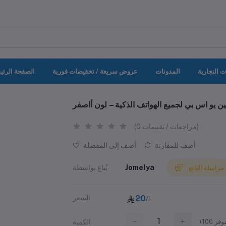
ت التجارية
المدونات
عروض سريعة / تخفيضات فورية
الصفحة الرئي
يو اس بي لجميع الهواتف الذكية – لون أاصفر
(0 مراجعات / تقييمات)
أضف للمقارنة
أضف إلى المفضلة
Jomelya
يُباع بواسطة
مراسلة البائع
20
السعر
/1
(
100
الكمية