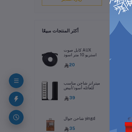
أكثر المنتجات مبيعًا
ف
كابل صوت AUX
استريو 10 متر اسود
20
ميترانز شاحن مناسب
للعائله أسود/أبيض
39
رر
شاحن جوال yingd
35