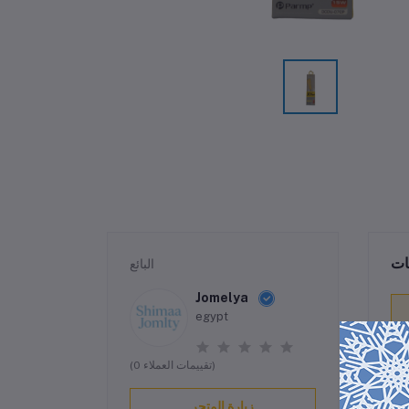
ات
البائع
Jomelya
egypt
(0 تقييمات العملاء)
زيارة المتجر