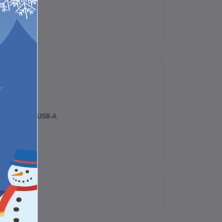
لم تكن هناك تقييمات لهذا المنتج حتى الآن.
لون أصفر، يحتوي على منفذ USB‑C + منافذ USB‑A.