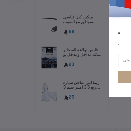
بيلكين كبل قياسي
متوافق مع الصوت
والفيديو بدقة 4K أسود
.
69
.
قابس لولاعة السجائر
بثلاثة مداخل ومدخل يو
اس بي 2.0، اسود –
WF-0120
23
ريماكس شاحن سيارة
سريع 3.6 امبير يضم 3
مداخل يو اس بي –
CC-301
25