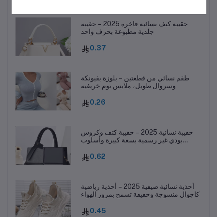
حقيبة كتف نسائية فاخرة 2025 – حقيبة
جلدية مطبوعة بحرف واحد
0.37
طقم نسائي من قطعتين – بلوزة بفيونكة
وسروال طويل، ملابس نوم خريفية
0.26
حقيبة نسائية 2025 – حقيبة كتف وكروس
بودي غير رسمية بسعة كبيرة وأسلوب
عصري
0.62
أحذية نسائية صيفية 2025 – أحذية رياضية
كاجوال منسوجة وخفيفة تسمح بمرور الهواء
0.45