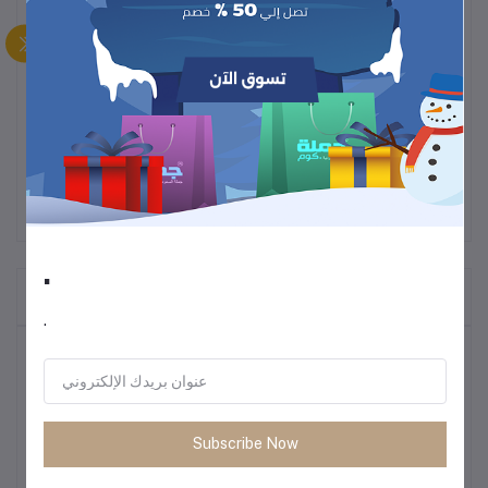
ارتقِ بتجربة تناول الطعام مع
أطباق السيراميك الفندقية عالية الجودة
،
المصممة لتناسب جميع الأطعمة سواء كانت يابانية أو غربية.
تتميز هذه المجموعة بأناقة الطراز القديم، مع قدرة تحمل
الحرارة العالية
، لتقديم السلطات والأطباق الساخنة بطريقة فاخرة.
للفرن والميكروويف
.
المنتجات التي يتم شراؤها بشكل متكرر
.
أكثر المنتجات مبيعًا
أحذية رجالية كاجوال للركض – ربيع 2025
Subscribe Now
1.16