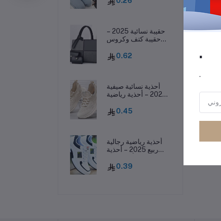
رر
0.26
خريفية
حقيبة نسائية 2025 –
حقيبة كتف وكروس
بودي غير رسمية بسعة
.
كبيرة وأسلوب عصري
0.62
.
أحذية نسائية صيفية
2025 – أحذية رياضية
كاجوال منسوجة
وخفيفة تسمح بمرور
0.45
الهواء
أحذية رياضية رجالية
ربيع 2025 – أحذية
كاجوال أنيقة بنعل
سميك وقابلة للتهوية
0.39
ومقاومة للانزلاق