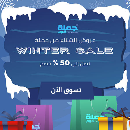
وص
ة المصنوعة من الفولاذ المقاوم للصدأ عالي الجودة. تصميمها الدائري الكبير يمنح إطل
ة. خفيفة الوزن ومريحة للارتداء طوال اليوم، مثالية لإكمال أي إطلالة سواء كانت رسمية