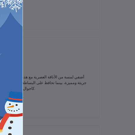
لم تكن هناك تقييمات لهذا المنتج حتى الآن.
أضفي لمسة من الأناقة العصرية مع هذه الأقراط النسائي
جريئة ومميزة، بينما تحافظ على البساطة والأناقة اليومي
كاجوال. قطعة مجوهرات عصرية تضيف لمسة فاخرة لإطلالتك، كما يمكن تقديمها كهدية رائعة للمناسبات الخاصة.