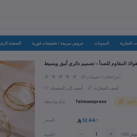
ت التجارية
المدونات
عروض سريعة / تخفيضات فورية
الصفحة الرئي
ولاذ المقاوم للصدأ – تصميم دائري أنيق وبسيط
(0 مراجعات / تقييمات)
أضف للمقارنة
أضف إلى المفضلة
fatmaexpress
يُباع بواسطة
لبائع
12.44
السعر
/1
(
100
الكمية