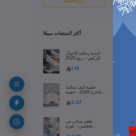
زيارة المتجر
أكثر المنتجات مبيعًا
ف
أحذية رجالية كاجوال
للركض – ربيع 2025
1.16
الة
 أو
حقيبة كتف نسائية
فاخرة 2025 – حقيبة
جلدية مطبوعة بحرف
واحد
0.37
طقم نسائي من
قطعتين – بلوزة
بفيونكة وسروال
طويل، ملابس نوم