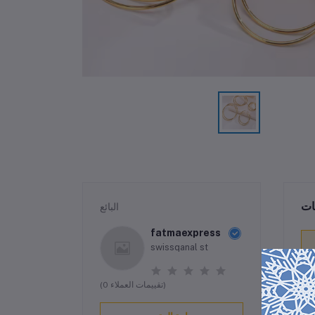
ات
البائع
fatmaexpress
swissqanal st
(0 تقييمات العملاء)