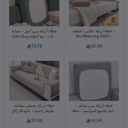
غطاء أريكة عالمي 1 قطعة –
غطاء أريكة مرن أنيق – حماية
أضف للسلة
أضف للسلة
Shu Mianrong 2025 –
الأثاث – مع أغطية وسائد قابلة
وسادة دافئة مضادة للانزلاق
للإزالة
13.72
22.92
لجميع المواسم
غطاء أريكة مرن شامل –
غطاء أريكة مخملي بطباعة
أضف للسلة
أضف للسلة
شامل لجميع المواسم – غطاء
خطوط رخامية – مانع للانزلاق
وسادة ومقعد عالمي
– للأرائك على شكل L – لجميع
31.05
10.26
المواسم