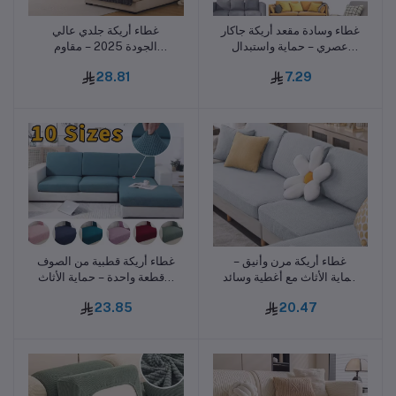
غطاء وسادة مقعد أريكة جاكار
غطاء أريكة جلدي عالي
أضف للسلة
أضف للسلة
عصري – حماية واستبدال
الجودة 2025 – مقاوم
لأغطية الأثاث والوسائد
لخدوش القطط مع وسادة
28.81
7.29
وبطانية قماشية ناعمة
غطاء أريكة مرن وأنيق –
غطاء أريكة قطبية من الصوف
أضف للسلة
أضف للسلة
حماية الأثاث مع أغطية وسائد
– قطعة واحدة – حماية الأثاث
قابلة للإزالة
مع غطاء وسادة ومقعد مرن
23.85
20.47