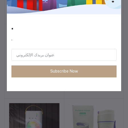
سميكة وواسعة
لجميع المواسم
41.03
5.03
.
.
Subscribe Now
32oz/40oz كوب بقشة
مروحة مكتبية صغيرة USB –
أضف للسلة
أضف للسلة
الفولاذ المقاوم للصدأ معزول
زاوية قابلة للتعديل وصامتة
مكتب كوب ماء الفولاذ
32.04
8.81
المقاوم للصدأ والفراغ معزول
مع قش قابل للإغلاق مانعة
للتسرب