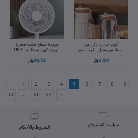
كوب حراري ذكي من
مروحة سطح مكتب صغيرة
أضف للسلة
أضف للسلة
الستانلس ستيل – كوب سفر
USB – مروحة كهربائية قابلة
معزول مزدوج الطبقة مع
لتعديل زاوية الصعود والهبوط
29.72
2.93
عرض درجة الحرارة للحفاظ
بمروحة الحمل الحراري
على حرارة المشروبات
‹
1
2
3
4
5
6
7
8
9
10
...
21
22
›
سياسة الاسترجاع
الشروط والأحكام