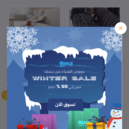
بطانية حامي أريكة بوهيمية –
غطاء أريكة جاكار مرن –
أضف للسلة
أضف للسلة
تصميم عتيق ومتداخل – حماية
حماية الأرائك من 1 إلى 4
ضد الانزلاق ومناسبة
مقاعد – صوف بولي قطبي
51.48
51.48
للحيوانات الأليفة – لوكس
ممتد لغرفة المعيشة
ومريح
بطانية متعددة الاستخدامات –
طقم سرير مبطن 3 قطع –
أضف للسلة
أضف للسلة