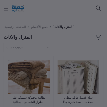
"المنزل والاثاث"
جميع الأقسام
الصفحة الرئيسية
المنزل والاثاث
ترتيب حسب
سلة غسيل قابلة للطي
بطانية محبوكة سميكة على
أضف للسلة
أضف للسلة
بعجلات – سعة كبيرة جدًا
الطراز الشمالي – بطانية
ومقابض مريحة – مثالية
أريكة وسرير بشرّابات ونقشة