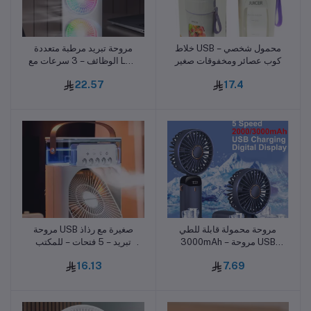
خلاط USB محمول شخصي –
مروحة تبريد مرطبة متعددة
أضف للسلة
أضف للسلة
كوب عصائر ومخفوقات صغير
الوظائف – 3 سرعات مع LED
وجهاز تحكم
22.57
17.4
مروحة محمولة قابلة للطي
مروحة USB صغيرة مع رذاذ
أضف للسلة
أضف للسلة
3000mAh – مروحة USB
تبريد – 5 فتحات – للمكتب
قابلة للشحن بخمس سرعات
والمنزل
16.13
7.69
مع حامل هاتف وشاشة عرض