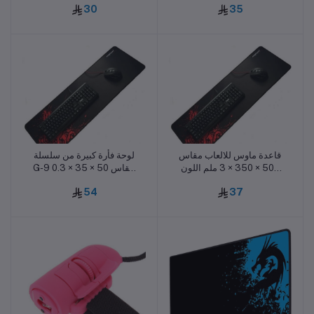
30
35
قاعدة ماوس للالعاب مقاس
لوحة فأرة كبيرة من سلسلة
أضف للسلة
أضف للسلة
500 × 350 × 3 ملم اللون
G-9 مقاس 50 × 35 × 0.3
احمر
سم مصنوعة من المطاط
54
37
المضاد للانزلاق (أسود/أحمر)