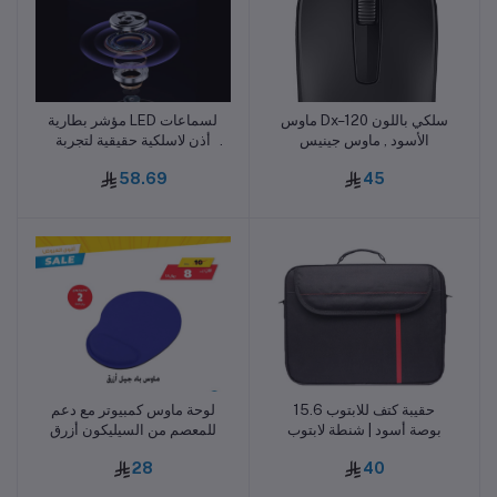
ماوس Dx–120 سلكي باللون
مؤشر بطارية LED لسماعات
أضف للسلة
أضف للسلة
الأسود , ماوس جينيس
أذن لاسلكية حقيقية لتجربة
صوتية خالية من الضوضاء
58.69
45
حقيبة كتف للابتوب 15.6
لوحة ماوس كمبيوتر مع دعم
أضف للسلة
أضف للسلة
بوصة أسود | شنطة لابتوب
للمعصم من السيليكون أزرق
28
40