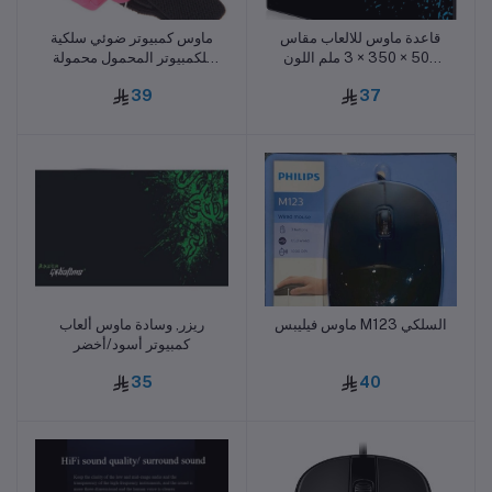
قاعدة ماوس للالعاب مقاس
ماوس كمبيوتر ضوئي سلكية
أضف للسلة
أضف للسلة
500 × 350 × 3 ملم اللون
للكمبيوتر المحمول محمولة
ازرق
باليد لها حلقة اصبع-زهرى
39
37
QW38659
ماوس فيليبس M123 السلكي
ريزر, وسادة ماوس ألعاب
أضف للسلة
أضف للسلة
كمبيوتر أسود/أخضر
35
40