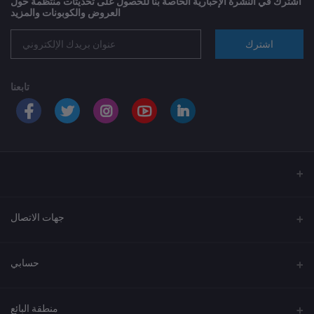
اشترك في النشرة الإخبارية الخاصة بنا للحصول على تحديثات منتظمة حول
العروض والكوبونات والمزيد
اشترك
تابعنا
جهات الاتصال
العنوان
حسابي
الهاتف
تسجيل الدخول
920033037
منطقة البائع