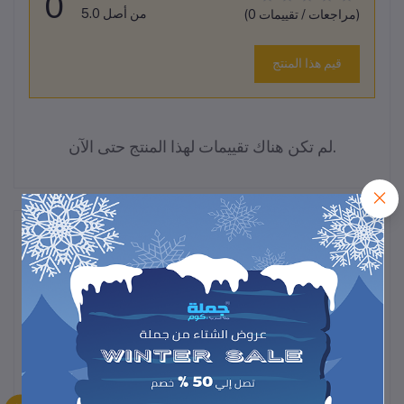
0
من أصل 5.0
(0 مراجعات / تقييمات)
قيم هذا المنتج
لم تكن هناك تقييمات لهذا المنتج حتى الآن.
وصف
: شاحن جداري بقدرة 20 واط، بمنفذ USB‑C +
ريماكس RP‑U120
USB‑A، لون أبيض.
: شاحن 18 واط، يأتي مع كابل Lightning بطول 1 متر،
ريماكس RP‑U119
لون أبيض.
: شاحن قوي بقدرة 65 واط مع منفذين (Usb‑A
ريماكس RP‑U125
وUsb‑C)، لون أبيض.