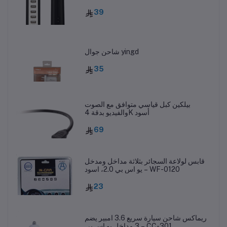
39
شاحن جوال yingd
35
بيلكين كبل قياسي متوافق مع الصوت
والفيديو بدقة 4K أسود
69
قابس لولاعة السجائر بثلاثة مداخل ومدخل
يو اس بي 2.0، اسود – WF-0120
23
ريماكس شاحن سيارة سريع 3.6 امبير يضم
3 مداخل يو اس بي – CC-301