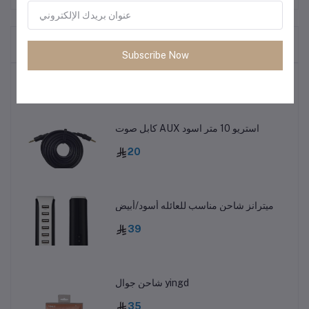
المنتجات التي يتم شراؤها بشكل متكرر
Subscribe Now
أكثر المنتجات مبيعًا
كابل صوت AUX استريو 10 متر اسود
20
ميترانز شاحن مناسب للعائله أسود/أبيض
39
شاحن جوال yingd
35