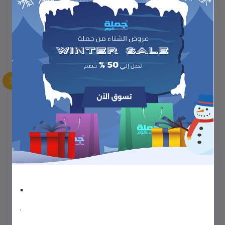
MiLi
الماركة:
Smart Plus
الموديل:
يحتوي على كابل Lightning مدمج → ما تحتاجش تشيل كابل إضافي
لشحن أجهزة آبل.
يوجد منفذ USB إضافي → تقدر تشحن جهاز ثاني في نفس الوقت.
مناسب جداً لأجهزة iPhone / iPad لأنه موفر ومريح.
.
اللون: أبيض
.