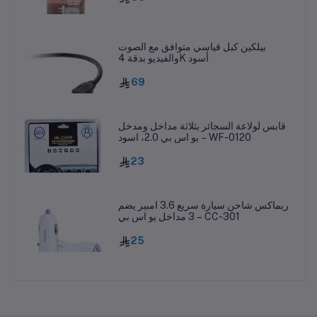
بيلكين كبل قياسي متوافق مع الصوت
والفيديو بدقة 4K أسود
69
قابس لولاعة السجائر بثلاثة مداخل ومدخل
يو اس بي 2.0، اسود – WF-0120
23
ريماكس شاحن سيارة سريع 3.6 امبير يضم
3 مداخل يو اس بي – CC-301
25