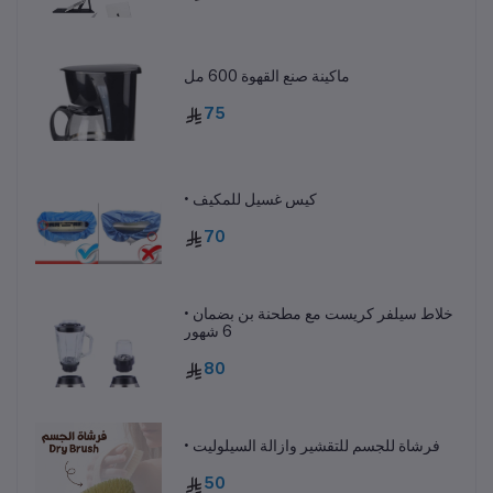
ماكينة صنع القهوة 600 مل
75
• كيس غسيل للمكيف
70
• خلاط سيلفر كريست مع مطحنة بن بضمان
6 شهور
80
• فرشاة للجسم للتقشير وازالة السيلوليت
50