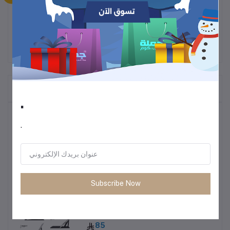
المنتجات التي يتم شراؤها بشكل متكرر
.
أكثر المنتجات مبيعًا
.
ترموس قهوة وشاي
60
Subscribe Now
• طاولة متعددة الاستخدمات خفيفة الوزن
85