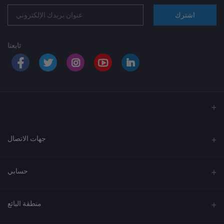
اشترك
تابعنا
جهات الاتصال
العنوان
حسابي
الهاتف
تسجيل الدخول
920033037
منطقة البائع
تاريخ الطلبات