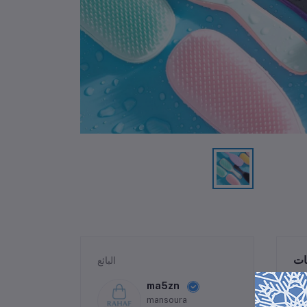
ات
البائع
ma5zn
mansoura