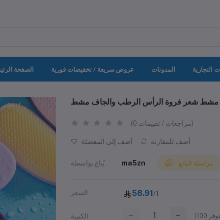
ت التجارية
المدونات
عروض سريعة / تخفيضات فورية
الصفحة الرئي
(0 مراجعات / تقييمات)
أضف للمقارنة
أضف إلى المفضلة
ma5zn
يُباع بواسطة
مراسلة البائع
58.91
السعر
/1
(
100
الكمية