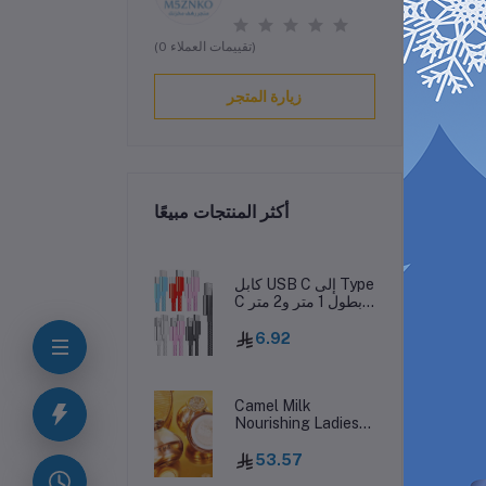
(0 تقييمات العملاء)
زيارة المتجر
أكثر المنتجات مبيعًا
ف
كابل USB C إلى Type
C بطول 1 متر و2 متر
و3 متر مصنوع من
قماش معدني مضفر
6.92
من النايلون من نوع C
إلى C لهاتف
Samsung Galaxy
S10 S20 S23 S24
Camel Milk
Utral HTC LG
Nourishing Ladies
Android phone 15
Facial Cream
15pro
Concealer
53.57
Moisturizing Anti-