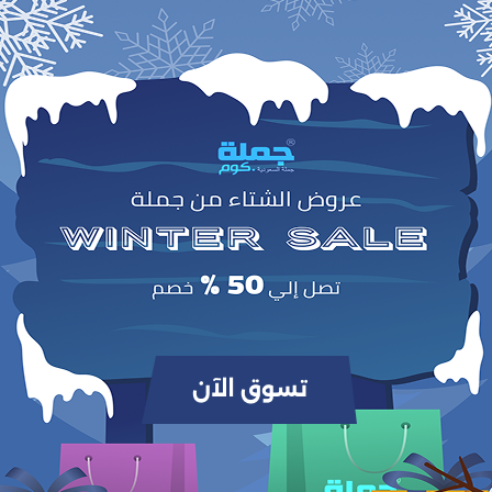
0
(0 مراجعات / تقييمات)
من أصل 5.0
وص
.
TT لشعر فروة الرأس
مناسب للشعر
الرطب والجاف
مشط
تساعد على تسهيل التمشيط وتحفيز نمو الشعر بلطف.
مزود
بشعيرات مرنة
وتقليل التشابك دون إتلاف فروة الرأس أو الشعر.
مثالي للحصول على
شعر ناعم وصحي