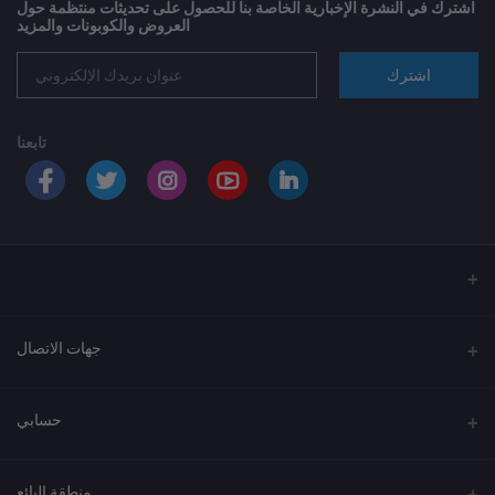
اشترك في النشرة الإخبارية الخاصة بنا للحصول على تحديثات منتظمة حول
العروض والكوبونات والمزيد
اشترك
تابعنا
جهات الاتصال
العنوان
حسابي
الهاتف
تسجيل الدخول
920033037
منطقة البائع