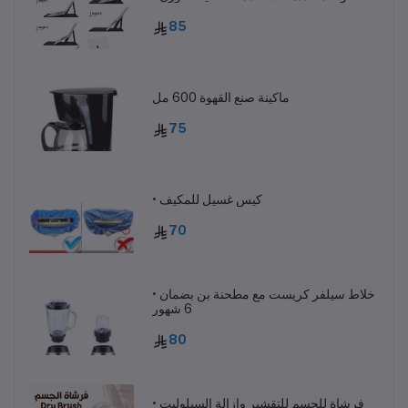
85
ماكينة صنع القهوة 600 مل
75
• كيس غسيل للمكيف
70
• خلاط سيلفر كريست مع مطحنة بن بضمان
6 شهور
80
• فرشاة للجسم للتقشير وازالة السيلوليت